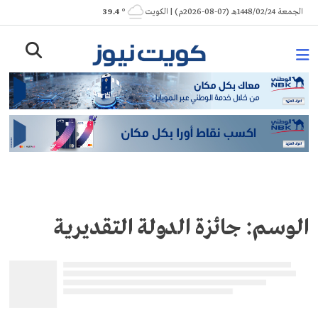
Ski
الجمعة 1448/02/24هـ (07-08-2026م) | الكويت
° 39.4
t
conten
الوسم:
جائزة الدولة التقديرية