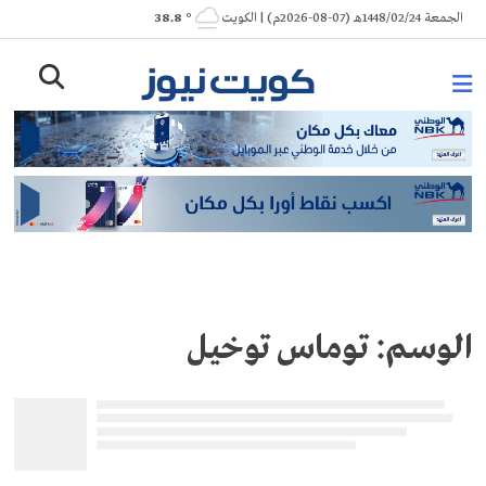
Ski
الجمعة 1448/02/24هـ (07-08-2026م) | الكويت
° 38.8
t
conten
الوسم:
توماس توخيل