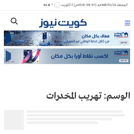
Ski
الجمعة 1448/02/24هـ (07-08-2026م) | الكويت
° 41.8
t
conten
الوسم:
تهريب المخدرات