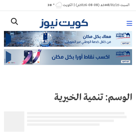
Ski
السبت 1448/02/25هـ (08-08-2026م) | الكويت
° 38
t
conten
الوسم:
تنمية الخيرية