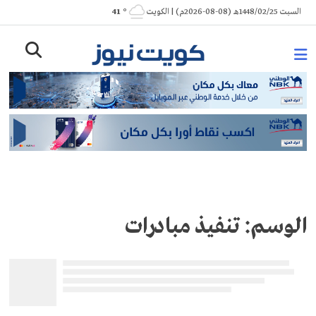
Ski
السبت 1448/02/25هـ (08-08-2026م) | الكويت
° 41
t
conten
الوسم:
تنفيذ مبادرات