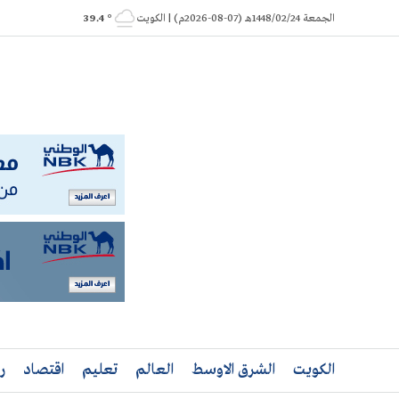
Ski
الجمعة 1448/02/24هـ (07-08-2026م) | الكويت
° 39.4
t
conten
الكويت
الشرق الاوسط
العالم
تعليم
اقتصاد
ر