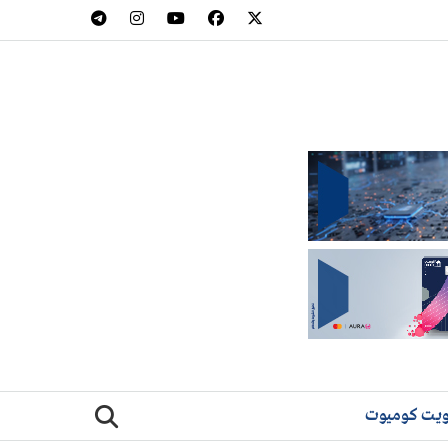
يت كوميوت