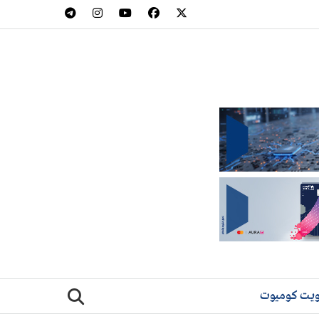
يت كوميوت