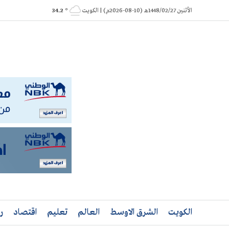
Ski
الأثنين 1448/02/27هـ (10-08-2026م) | الكويت
° 34.2
t
conten
الكويت
الشرق الاوسط
العالم
تعليم
اقتصاد
ر