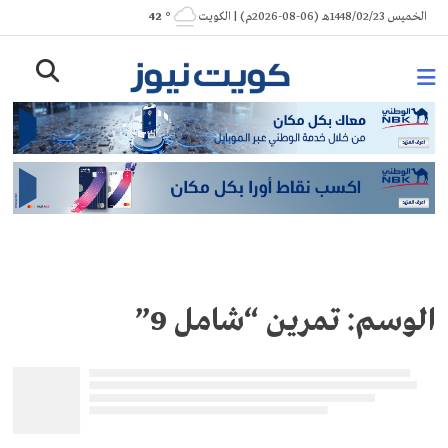
Ski
الخميس 1448/02/23هـ (06-08-2026م) | الكويت
° 42
t
conten
الوسم:
تمرين “شامل 9”