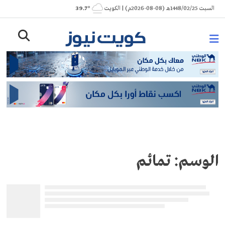
Ski
السبت 1448/02/25هـ (08-08-2026م) | الكويت
° 39.7
t
conten
الوسم:
تمائم