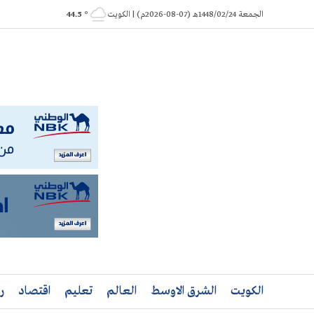
Ski
الجمعة 1448/02/24هـ (07-08-2026م) | الكويت
° 44.5
t
conten
الكويت
الشرق الاوسط
العالم
تعليم
اقتصاد
ر