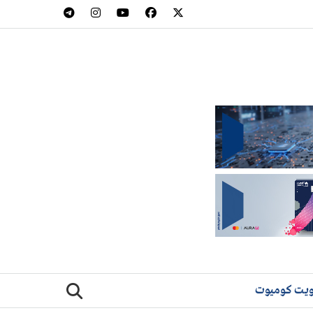
يت كوميوت