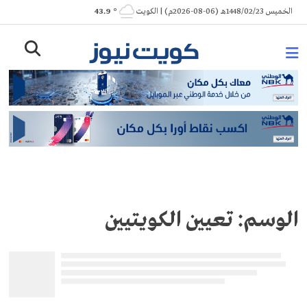
Ski
الخميس 1448/02/23هـ (06-08-2026م) | الكويت
° 43.9
t
conten
الوسم:
تعيين الكويتيين