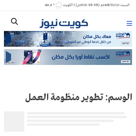
Ski
السبت 1448/02/25هـ (08-08-2026م) | الكويت
° 42.3
t
conten
الوسم:
تطوير منظومة العمل