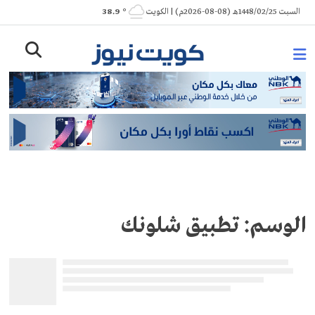
Ski
السبت 1448/02/25هـ (08-08-2026م) | الكويت
° 38.9
t
conten
الوسم:
تطبيق شلونك