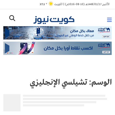
Ski
الأثنين 1448/02/27هـ (10-08-2026م) | الكويت
° 37.1
t
conten
الوسم:
تشيلسي الإنجليزي