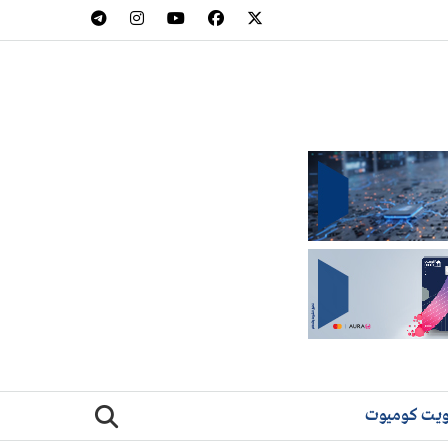
يت كوميوت