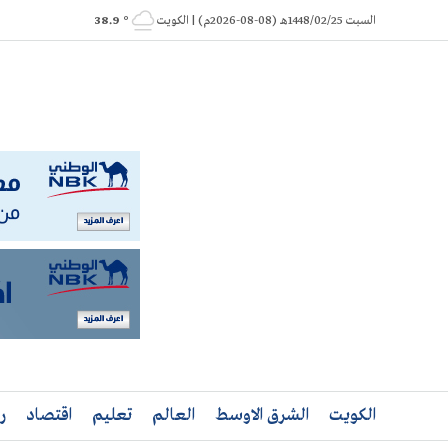
Ski
السبت 1448/02/25هـ (08-08-2026م) | الكويت
° 38.9
t
conten
الكويت
الشرق الاوسط
العالم
تعليم
اقتصاد
ر