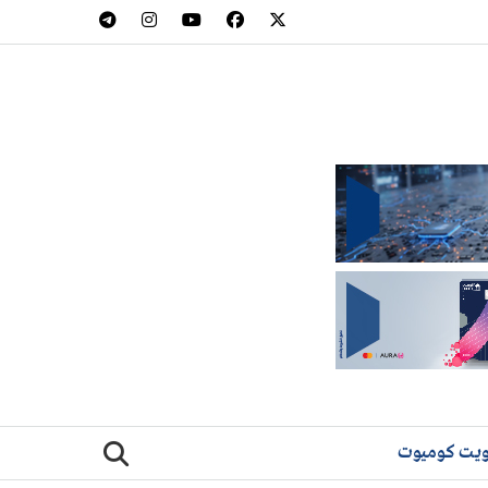
يت كوميوت