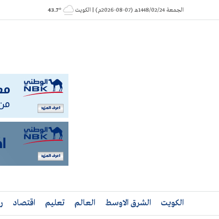
Ski
الجمعة 1448/02/24هـ (07-08-2026م) | الكويت
° 43.7
t
conten
الكويت
الشرق الاوسط
العالم
تعليم
اقتصاد
ر