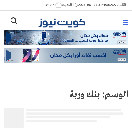
Ski
الأثنين 1448/02/27هـ (10-08-2026م) | الكويت
° 34.2
t
conten
الوسم:
بنك وربة