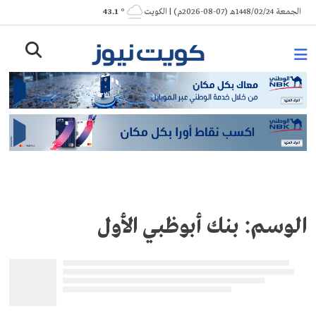
Ski
الجمعة 1448/02/24هـ (07-08-2026م) | الكويت
° 43.1
t
conten
الوسم:
بنك أبوظبي الأول