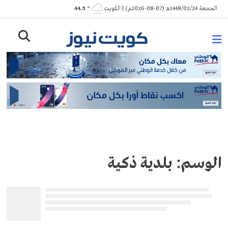
Ski
الجمعة 1448/02/24هـ (07-08-2026م) | الكويت
° 44.5
t
conten
الوسم:
بلدية ذكية