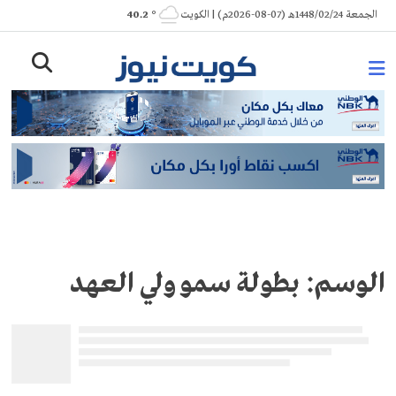
Ski
الجمعة 1448/02/24هـ (07-08-2026م) | الكويت
° 40.2
t
conten
الوسم:
بطولة سمو ولي العهد