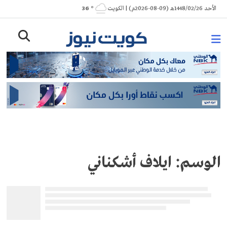
Ski
الأحد 1448/02/26هـ (09-08-2026م) | الكويت
° 36
t
conten
الوسم:
ايلاف أشكناني