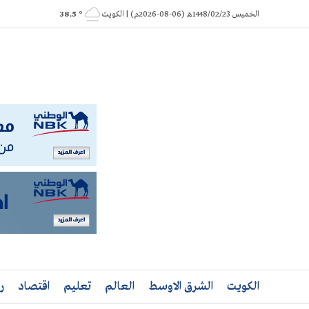
Ski
الخميس 1448/02/23هـ (06-08-2026م) | الكويت
° 38.5
t
conten
الكويت
الشرق الاوسط
العالم
تعليم
اقتصاد
ر