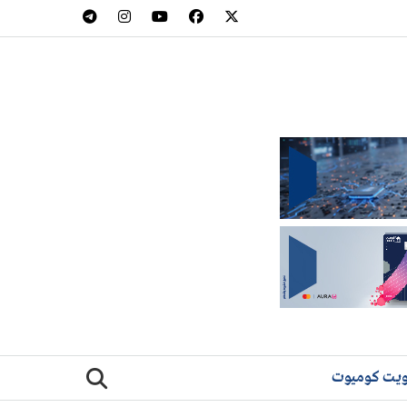
يت كوميوت