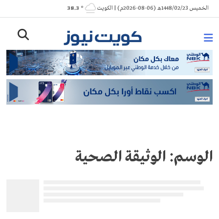
Ski
الخميس 1448/02/23هـ (06-08-2026م) | الكويت
° 38.3
t
conten
الوسم:
الوثيقة الصحية