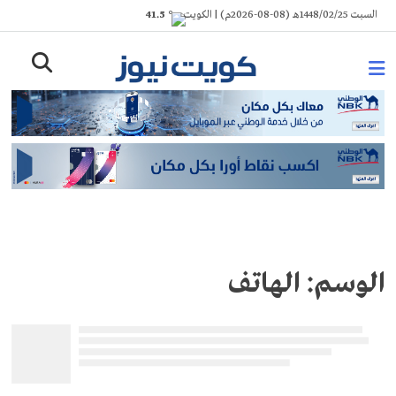
Ski
السبت 1448/02/25هـ (08-08-2026م) | الكويت
° 41.5
t
conten
الوسم:
الهاتف