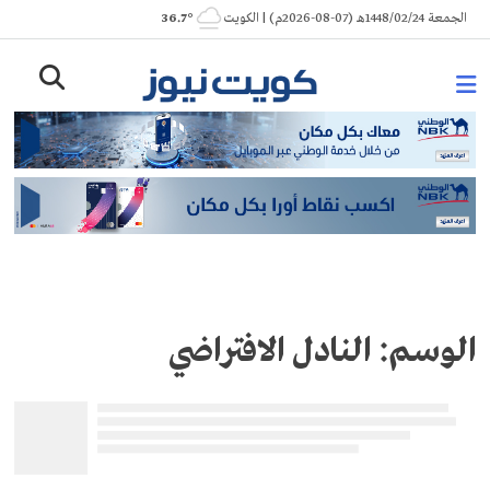
Ski
الجمعة 1448/02/24هـ (07-08-2026م) | الكويت
° 36.7
t
conten
الوسم:
النادل الافتراضي