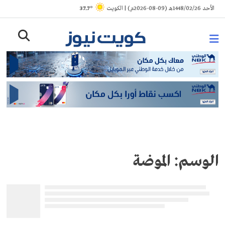
Ski
الأحد 1448/02/26هـ (09-08-2026م) | الكويت
° 37.7
t
conten
الوسم:
الموضة