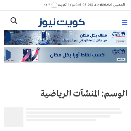
Ski
الخميس 1448/02/23هـ (06-08-2026م) | الكويت
° 44
t
conten
الوسم:
المنشآت الرياضية