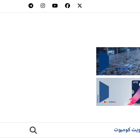
يت كوميوت