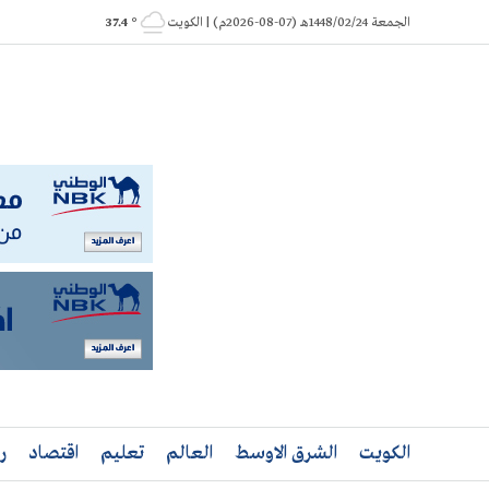
Ski
الجمعة 1448/02/24هـ (07-08-2026م) | الكويت
° 37.4
t
conten
الكويت
الشرق الاوسط
العالم
تعليم
اقتصاد
ر