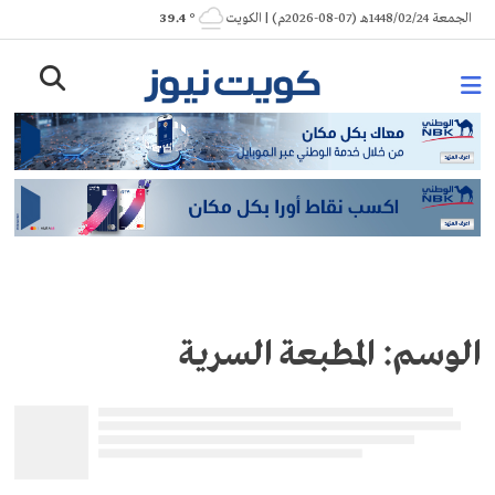
Ski
الجمعة 1448/02/24هـ (07-08-2026م) | الكويت
° 39.4
t
conten
الوسم:
المطبعة السرية