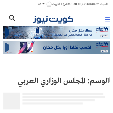
Ski
السبت 1448/02/25هـ (08-08-2026م) | الكويت
° 40.7
t
conten
الوسم:
المجلس الوزاري العربي