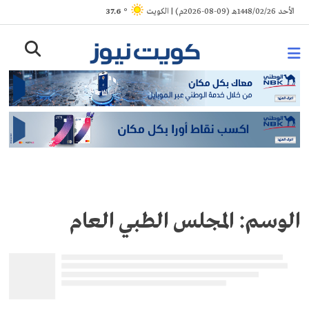
Ski
الأحد 1448/02/26هـ (09-08-2026م) | الكويت
° 37.6
t
conten
الوسم:
المجلس الطبي العام