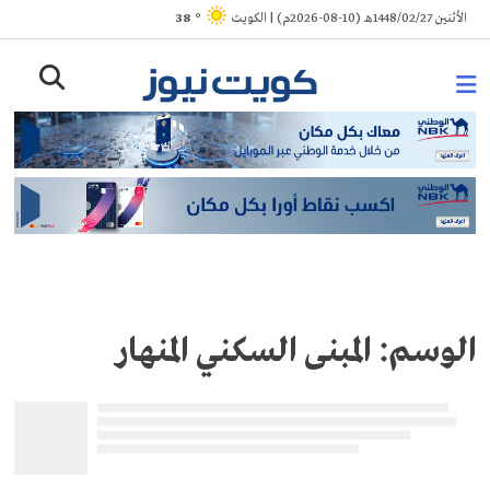
Ski
الأثنين 1448/02/27هـ (10-08-2026م) | الكويت
° 38
t
conten
الوسم:
المبنى السكني المنهار