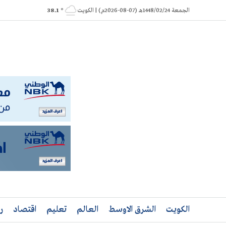
Ski
الجمعة 1448/02/24هـ (07-08-2026م) | الكويت
° 38.1
t
conten
الكويت
الشرق الاوسط
العالم
تعليم
اقتصاد
ر