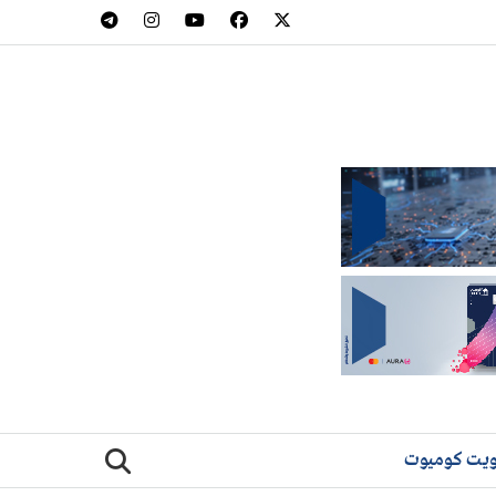
يت كوميوت