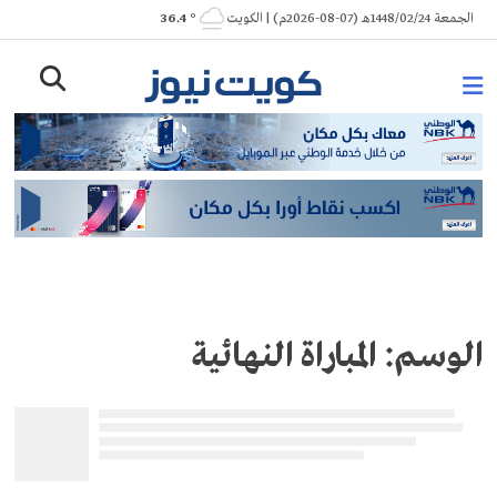
Ski
الجمعة 1448/02/24هـ (07-08-2026م) | الكويت
° 36.4
t
conten
الوسم:
المباراة النهائية