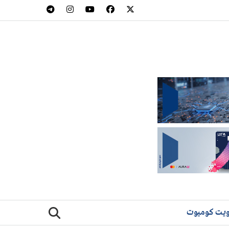
يت كوميوت