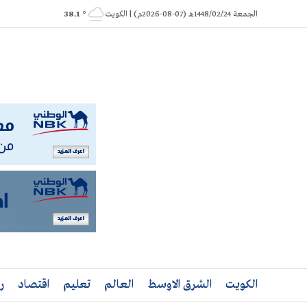
Ski
الجمعة 1448/02/24هـ (07-08-2026م) | الكويت
° 38.1
t
conten
الكويت
الشرق الاوسط
العالم
تعليم
اقتصاد
ر