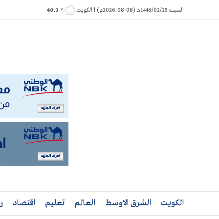
Ski
السبت 1448/02/25هـ (08-08-2026م) | الكويت
° 40.3
t
conten
الكويت
الشرق الاوسط
العالم
تعليم
اقتصاد
ر