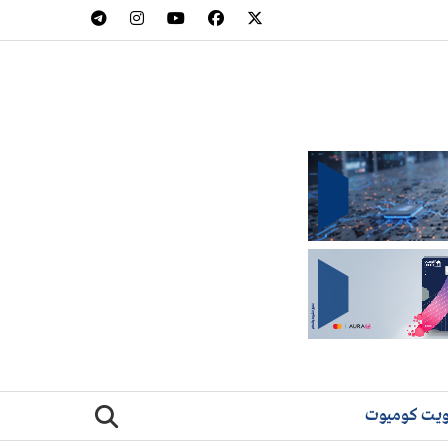
يت كوميوت