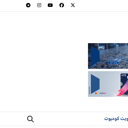
يت كوميوت