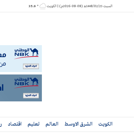
Ski
السبت 1448/02/25هـ (08-08-2026م) | الكويت
° 35.6
t
conten
الكويت
الشرق الاوسط
العالم
تعليم
اقتصاد
ر