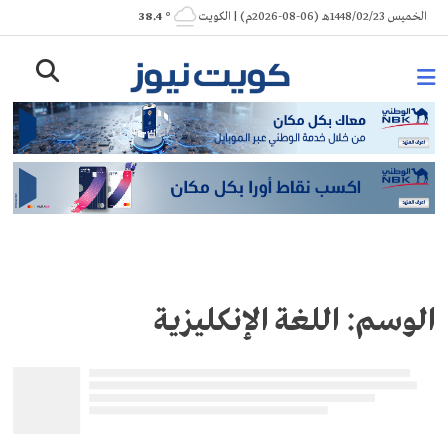
Ski
الخميس 1448/02/23هـ (06-08-2026م) | الكويت
° 38.4
t
conten
الوسم:
اللغة الإنكليزية