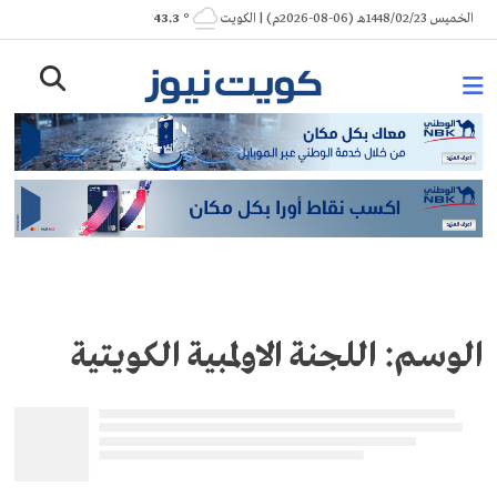
Ski
الخميس 1448/02/23هـ (06-08-2026م) | الكويت
° 43.3
t
conten
الوسم:
اللجنة الاولمبية الكويتية