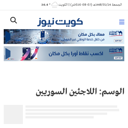
Ski
الجمعة 1448/02/24هـ (07-08-2026م) | الكويت
° 36.4
t
conten
الوسم:
اللاجئين السوريين