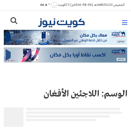
Ski
الخميس 1448/02/23هـ (06-08-2026م) | الكويت
° 40.8
t
conten
الوسم:
اللاجئين الأفغان