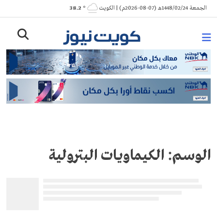
Ski
الجمعة 1448/02/24هـ (07-08-2026م) | الكويت
° 38.2
t
conten
الوسم:
الكيماويات البترولية