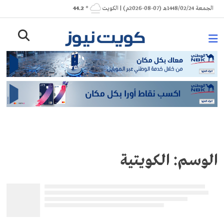
Ski
الجمعة 1448/02/24هـ (07-08-2026م) | الكويت
° 44.2
t
conten
الوسم:
الكويتية