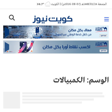
Ski
الجمعة 1448/02/24هـ (07-08-2026م) | الكويت
° 36.7
t
conten
الوسم:
الكمبيالات