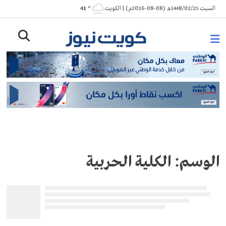
Ski
السبت 1448/02/25هـ (08-08-2026م) | الكويت
° 41
t
conten
الوسم:
الكلية الحربية