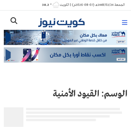
Ski
الجمعة 1448/02/24هـ (07-08-2026م) | الكويت
° 38.2
t
conten
الوسم:
القيود الأمنية