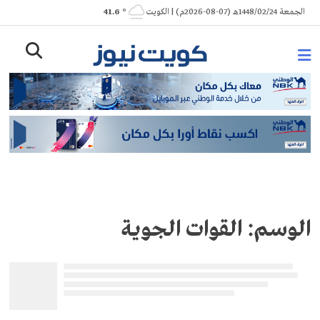
Ski
الجمعة 1448/02/24هـ (07-08-2026م) | الكويت
° 41.6
t
conten
الوسم:
القوات الجوية