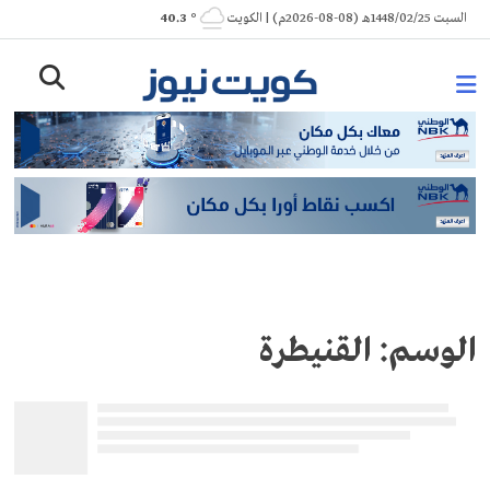
Ski
السبت 1448/02/25هـ (08-08-2026م) | الكويت
° 40.3
t
conten
الوسم:
القنيطرة