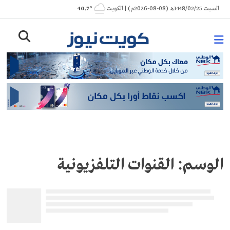
Ski
السبت 1448/02/25هـ (08-08-2026م) | الكويت
° 40.7
t
conten
الوسم:
القنوات التلفزيونية