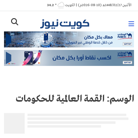
Ski
الأثنين 1448/02/27هـ (10-08-2026م) | الكويت
° 34.2
t
conten
الوسم:
القمة العالمية للحكومات